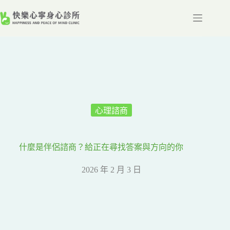
跳
至
主
要
內
容
心理諮商
什麼是伴侶諮商？給正在尋找答案與方向的你
2026 年 2 月 3 日