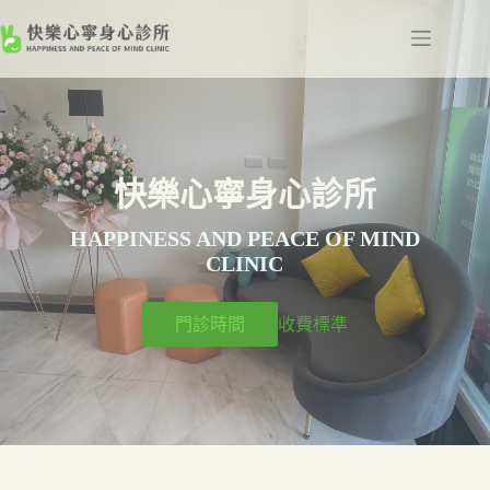
跳
至
主
要
內
容
快樂心寧身心診所
HAPPINESS AND PEACE OF MIND
CLINIC
門診時間
收費標準